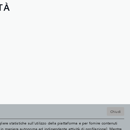
TÀ
Chiudi
re statistiche sull'utilizzo della piattaforma e per fornire contenuti
uare in maniera autonoma ed indipendente attività di profilazione). Mentre