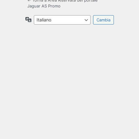
← Torna a Area Riservata del portale
Jaguar AS Promo
Lingua